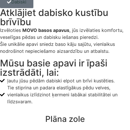
Dabiski
Atklājiet dabisko kustību
brīvību
Izvēloties
MOVO basos apavus
, jūs izvēlaties komfortu,
veselīgas pēdas un dabisku iešanas pieredzi.
Šie unikālie apavi sniedz baso kāju sajūtu, vienlaikus
nodrošinot nepieciešamo aizsardzību un atbalstu.
Mūsu basie apavi ir īpaši
izstrādāti, lai:
ļautu jūsu pēdām dabiski elpot un brīvi kustēties.
Tie stiprina un padara elastīgākus pēdu velves,
vienlaikus izlīdzinot ķermeni labākai stabilitātei un
līdzsvaram.
Plāna zole