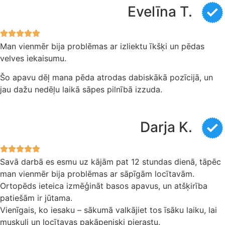
Evelīna T.
Man vienmēr bija problēmas ar izliektu īkšķi un pēdas
velves iekaisumu.
Šo apavu dēļ mana pēda atrodas dabiskākā pozīcijā, un
jau dažu nedēļu laikā sāpes pilnībā izzuda.
Darja K.
Savā darbā es esmu uz kājām pat 12 stundas dienā, tāpēc
man vienmēr bija problēmas ar sāpīgām locītavām.
Ortopēds ieteica izmēģināt basos apavus, un atšķirība
patiešām ir jūtama.
Vienīgais, ko iesaku – sākumā valkājiet tos īsāku laiku, lai
muskuļi un locītavas pakāpeniski pierastu.