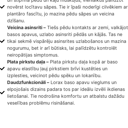
novērst locītavu sāpes. Tie ir īpaši noderīgi cilvēkiem ar
plantāro fascītu, jo mazina pēdu sāpes un veicina
dzīšanu.
Veicina asinsriti –
Tiešs pēdu kontakts ar zemi, valkājot
basos apavus, uzlabo asinsriti pēdās un kājās. Tas ne
tikai sekmē vispārēju asinsrites uzlabošanos un mazina
nogurumu, bet ir arī būtisks, lai palīdzētu kontrolēt
neiropātijas simptomus.
Plata pirkstu daļa –
Plata pirkstu daļa kopā ar baso
apavu elastību ļauj pirkstiem brīvi kustēties un
izplesties, veicinot pēdu spēku un lokanību.
Daudzfunkcionāli –
Lorax baso apavu vieglums un
elpojošais dizains padara tos par ideālu izvēli ikdienas
lietošanai. Tie nodrošina komfortu un atbalstu dažādu
veselības problēmu risināšanai.