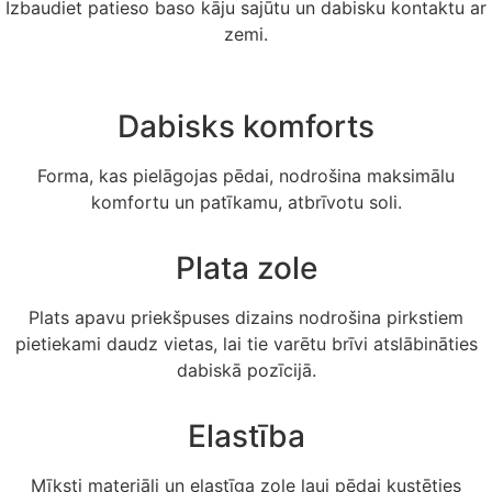
Izbaudiet patieso baso kāju sajūtu un dabisku kontaktu ar
zemi.
Dabisks komforts
Forma, kas pielāgojas pēdai, nodrošina maksimālu
komfortu un patīkamu, atbrīvotu soli.
Plata zole
Plats apavu priekšpuses dizains nodrošina pirkstiem
pietiekami daudz vietas, lai tie varētu brīvi atslābināties
dabiskā pozīcijā.
Elastība
Mīksti materiāli un elastīga zole ļauj pēdai kustēties