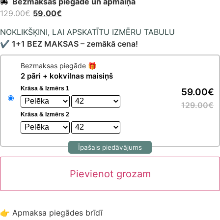
Bezmaksas piegāde un apmaiņa
129.00
€
59.00
€
NOKLIKŠĶINI, LAI APSKATĪTU IZMĒRU TABULU
✔ 1+1 BEZ MAKSAS – zemākā cena!
Bezmaksas piegāde 🎁
2 pāri + kokvilnas maisiņš
Krāsa & Izmērs 1
59.00€
129.00€
Krāsa & Izmērs 2
Īpašais piedāvājums
Pievienot grozam
👉 Apmaksa piegādes brīdī