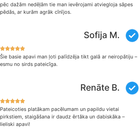
pēc dažām nedēļām tie man ievērojami atviegloja sāpes
pēdās, ar kurām agrāk cīnījos.
Sofija M.
Šie basie apavi man ļoti palīdzēja tikt galā ar neiropātiju –
esmu no sirds pateicīga.
Renāte B.
Pateicoties platākam pacēlumam un papildu vietai
pirkstiem, staigāšana ir daudz ērtāka un dabiskāka –
lieliski apavi!