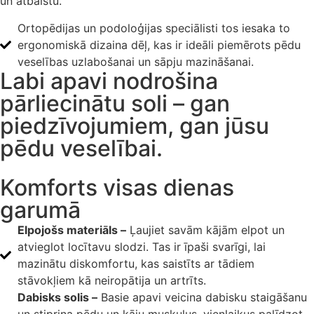
un atbalstu.
Ortopēdijas un podoloģijas speciālisti tos iesaka to
ergonomiskā dizaina dēļ, kas ir ideāli piemērots pēdu
veselības uzlabošanai un sāpju mazināšanai.
Labi apavi nodrošina
pārliecinātu soli – gan
piedzīvojumiem, gan jūsu
pēdu veselībai.
Komforts visas dienas
garumā
Elpojošs materiāls –
Ļaujiet savām kājām elpot un
atvieglot locītavu slodzi. Tas ir īpaši svarīgi, lai
mazinātu diskomfortu, kas saistīts ar tādiem
stāvokļiem kā neiropātija un artrīts.
Dabisks solis –
Basie apavi veicina dabisku staigāšanu
un stiprina pēdu un kāju muskuļus, vienlaikus palīdzot