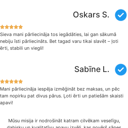
Oskars S.
Sieva mani pārliecināja tos iegādāties, lai gan sākumā
nebiju īsti pārliecināts. Bet tagad varu tikai slavēt – ļoti
ērti, stabili un viegli!
Sabīne L.
Mani pārliecināja iespēja izmēģināt bez maksas, un pēc
tam nopirku pat divus pārus. Ļoti ērti un patiešām skaisti
apavi!
Mūsu misija ir nodrošināt katram cilvēkam veselīgu,
dabisku un kvalitatīvu apavu izvēli, kas novērš sāpes