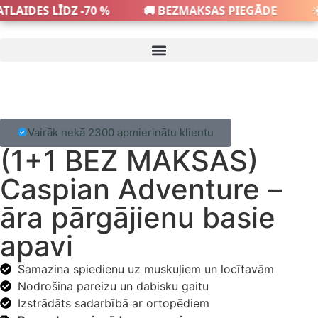
TLAIDES LĪDZ -70 %
🚚 BEZMAKSAS PIEGĀDE
☀️
Vairāk nekā 2300 apmierinātu klientu
(1+1 BEZ MAKSAS)
Caspian Adventure –
āra pārgājienu basie
apavi
Samazina spiedienu uz muskuļiem un locītavām
Nodrošina pareizu un dabisku gaitu
Izstrādāts sadarbībā ar ortopēdiem