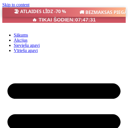
Skip to content
🏖️ ATLAIDES LĪDZ -70 %
🚚 BEZMAKSAS PIEGĀD
🔥 TIKAI ŠODIEN:
07:47:31
Sākums
Akcijas
Sieviešu apavi
Vīriešu apavi