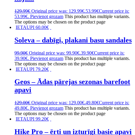
129.99
€
Original price was: 129.99€.
53.99
€
Current price is:
53.99€.
Pievienot grozam
This product has multiple variants.
The options may be chosen on the product page
IETAUPI
60.00
€
Soleva – dabīgi, plakani basu sandales
99.90
€
Original price was: 99.90€.
39.90
€
Current price is:
39.90€.
Pievienot grozam
This product has multiple variants.
The options may be chosen on the product page
IETAUPI
79.20
€
Geos – Ādas pārejas sezonas barefoot
apavi
129.00
€
Original price was: 129.00€.
49.80
€
Current price is:
49.80€.
Pievienot grozam
This product has multiple variants.
The options may be chosen on the product page
IETAUPI
99.20
€
Hike Pro – ērti un izturīgi basie apavi