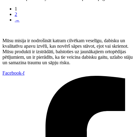
1
2
→
Mūsu misija ir nodrošināt katram cilvēkam veselīgu, dabisku un
kvalitatīvu apavu izvēli, kas novērš sāpes stāvot, ejot vai skrienot.
Mūsu produkti ir izstrādāti, balstoties uz jaunākajiem ortopēdijas
pētījumiem, un ir pierādīts, ka tie veicina dabisku gaitu, uzlabo stāju
un samazina traumu un sāpju risku.
Facebook-f