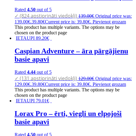
Rated
4.50
out of 5
✓ (824 apstiprināti viedokļi)
139.00
€
Original price was:
139.00€.
39.80
€
Current price is: 39.80€.
Pievienot grozam
This product has multiple variants. The options may be
chosen on the product page
IETAUPI
89.20
€
Caspian Adventure – āra pārgājienu
basie apavi
Rated
4.44
out of 5
✓ (131 apstiprināti viedokļi)
129.00
€
Original price was:
129.00€.
39.80
€
Current price is: 39.80€.
Pievienot grozam
This product has multiple variants. The options may be
chosen on the product page
IETAUPI
79.01
€
Lorax Pro – ērti, viegli un elpojoši
basie apavi
Rated
4.50
out of 5