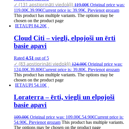
✓ (131 apstiprināti viedokļi)
119.00
€
Original price was:
119.00€.
39.99
€
Current price is: 39.99€.
Pievienot grozam
This product has multiple variants. The options may be
chosen on the product page
IETAUPI
84.20
€
Cloud Citi – viegli, elpojoši un ērti
basie apavi
Rated
4.51
out of 5
✓ (83 apstiprināti viedokļi)
124.00
€
Original price was:
124.00€.
39.80
€
Current price is: 39.80€.
Pievienot grozam
This product has multiple variants. The options may be
chosen on the product page
IETAUPI
54.10
€
Loraterra – ērti, viegli un elpojoši
basie apavi
109.00
€
Original price was: 109.00€.
54.90
€
Current price is:
54.90€.
Pievienot grozam
This product has multiple variants.
The options may be chosen on the product page