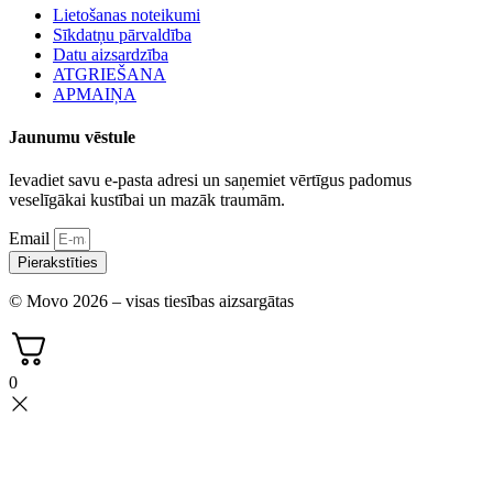
Lietošanas noteikumi
Sīkdatņu pārvaldība
Datu aizsardzība
ATGRIEŠANA
APMAIŅA
Jaunumu vēstule
Ievadiet savu e-pasta adresi un saņemiet vērtīgus padomus
veselīgākai kustībai un mazāk traumām.
Email
Pierakstīties
© Movo 2026 – visas tiesības aizsargātas
0