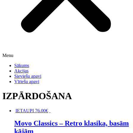
Menu
Sākums
Akcijas
Sieviešu apavi
Vīriešu apavi
IZPĀRDOŠANA
IETAUPI
76.00
€
Movo Classics – Retro klasika, basām
kājām